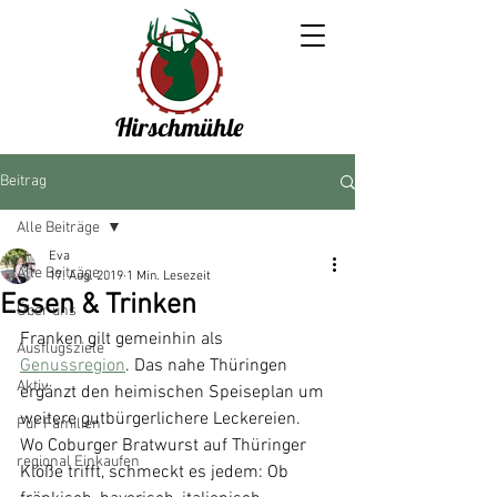
Hirschmühle
Beitrag
Alle Beiträge
Eva
Alle Beiträge
17. Aug. 2019
1 Min. Lesezeit
Essen & Trinken
Über uns
Franken gilt gemeinhin als 
Ausflugsziele
Genussregion
. Das nahe Thüringen 
Aktiv
ergänzt den heimischen Speiseplan um 
weitere gutbürgerlichere Leckereien. 
Für Familien
Wo Coburger Bratwurst auf Thüringer 
regional Einkaufen
Klöße trifft, schmeckt es jedem: Ob 