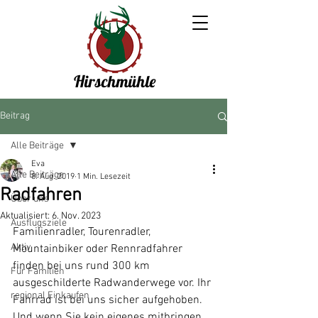
Hirschmühle
Beitrag
Alle Beiträge
Eva
Alle Beiträge
8. Aug. 2019
1 Min. Lesezeit
Radfahren
Über uns
Aktualisiert:
6. Nov. 2023
Ausflugsziele
Familienradler, Tourenradler, 
Aktiv
Mountainbiker oder Rennradfahrer 
finden bei uns rund 300 km 
Für Familien
ausgeschilderte Radwanderwege vor. Ihr 
regional Einkaufen
Fahrrad ist bei uns sicher aufgehoben. 
Und wenn Sie kein eigenes mitbringen, 