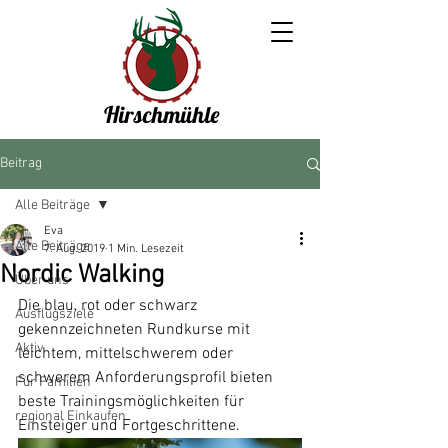
Hirschmühle
Beitrag
Alle Beiträge
Eva
Alle Beiträge
7. Aug. 2019
1 Min. Lesezeit
Nordic Walking
Über uns
Die blau, rot oder schwarz 
Ausflugsziele
gekennzeichneten Rundkurse mit 
Aktiv
leichtem, mittelschwerem oder 
schwerem Anforderungsprofil bieten 
Für Familien
beste Trainingsmöglichkeiten für 
regional Einkaufen
Einsteiger und Fortgeschrittene. 